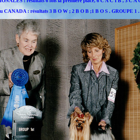
ALES : résultats 6 fois la première place, 6 C A C I B , 3 C A C
 au CANADA : résultats 3 B O W ; 2 B O B ;1 B O S . GROUPE 1 