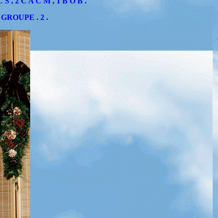
 S , 2 C A C M , 1 B O B .
. GROUPE . 2 .