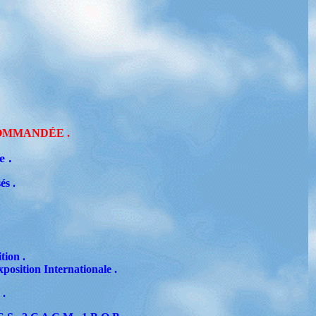
OMMANDÉE .
e .
és .
ion .
xposition Internationale .
 .