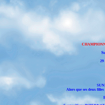
CHAMPIONN
Su
29 
SUNN
Alors que ses deux filles
E