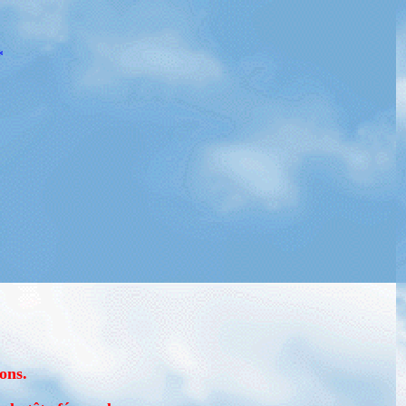
*
ons.