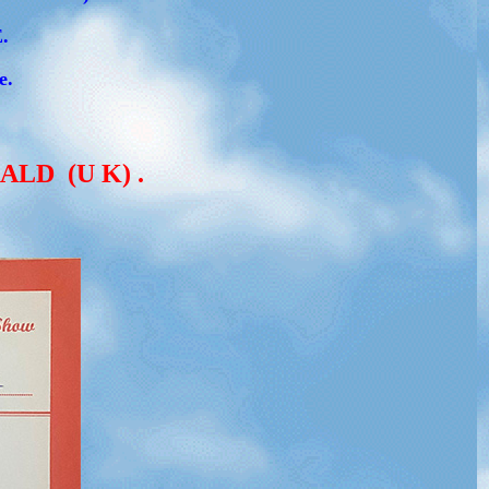
.
ue.
ALD (U K) .