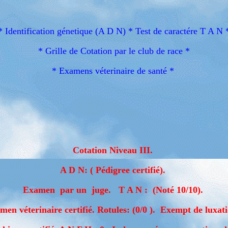
* Identification génetique (A D N) * Test de caractére T A N 
* Grille de Cotation par le club de race *
* Examens véterinaire de santé *
Cotation Niveau III.
A D N: ( Pédigree certifié).
Examen par un juge. T A N : (Noté 10/10).
men véterinaire certifié. Rotules: (0/0 ). Exempt de luxati