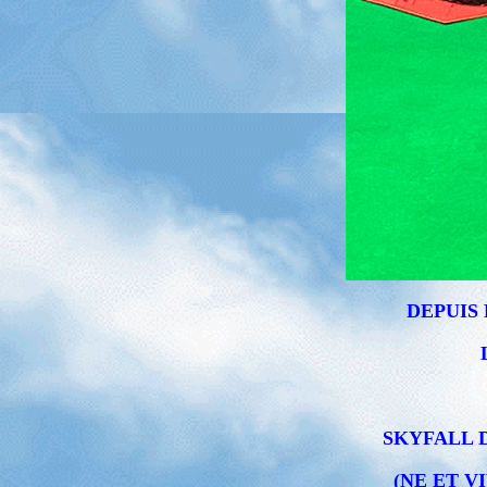
DEPUIS 
SKYFALL 
(NE ET V