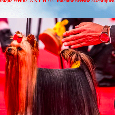
ique certifié. A N F H : 0. Indemne nécrose asseptiquede