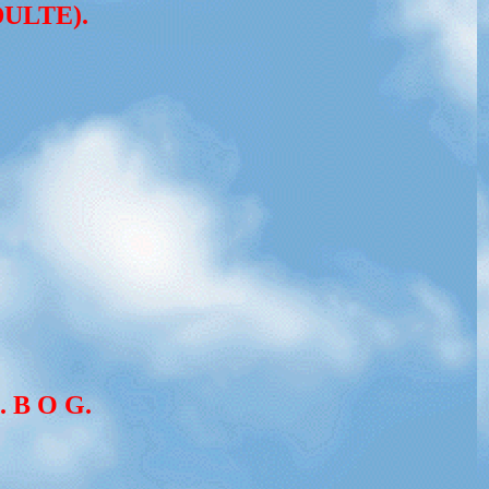
ULTE).
B. B O G.