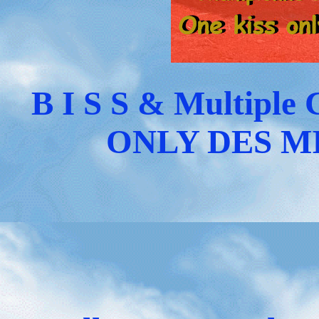
B I S S & Multipl
ONLY DES M