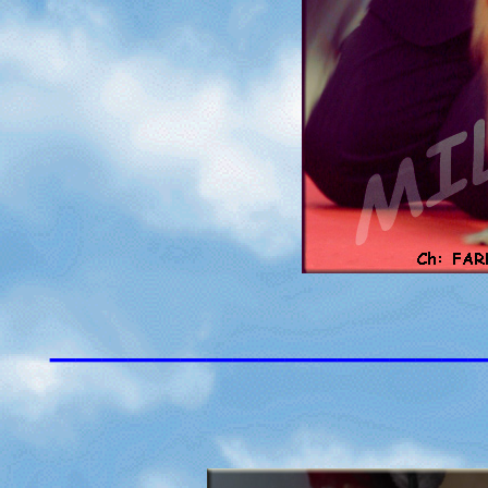
________________