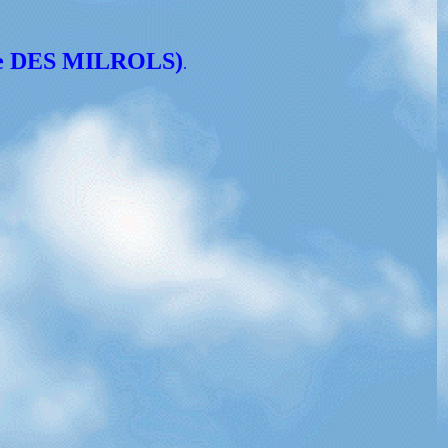
le DES MILROLS)
.