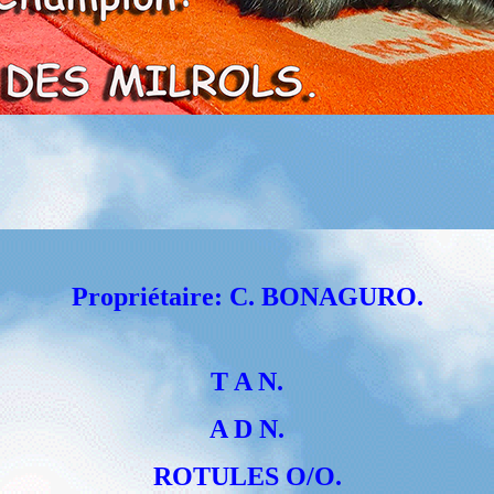
Propriétaire: C. BONAGURO.
T A N.
A D N.
ROTULES O/O.